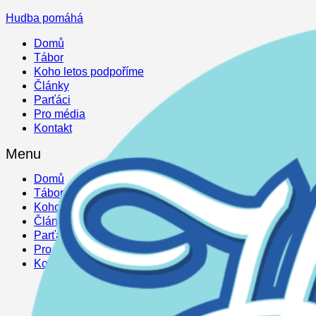
Hudba pomáhá
Domů
Tábor
Koho letos podpoříme
Články
Parťáci
Pro média
Kontakt
Menu
Domů
Tábor
Koho letos podpoříme
Články
Parťáci
Pro média
Kontakt