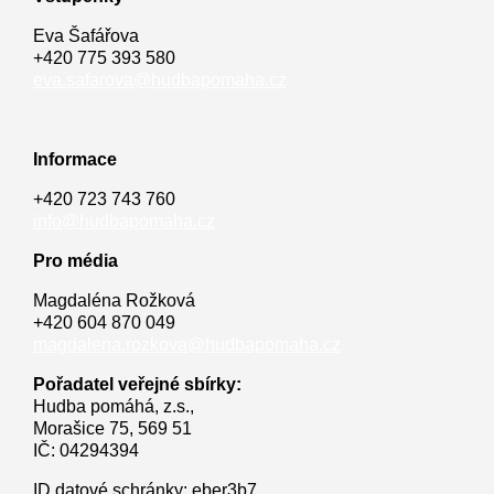
Eva Šafářova
+420 775 393 580
eva.safarova@hudbapomaha.cz
Informace
+420 723 743 760
info@hudbapomaha.cz
Pro média
Magdaléna Rožková
+420 604 870 049
magdalena.rozkova@hudbapomaha.cz
Pořadatel veřejné sbírky:
Hudba pomáhá, z.s.,
Morašice 75, 569 51
IČ: 04294394
ID datové schránky: eber3b7