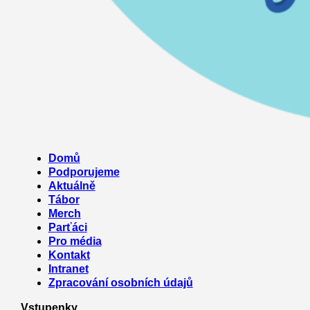
Menu
Domů
Podporujeme
Aktuálně
Tábor
Merch
Parťáci
Pro média
Kontakt
Intranet
Zpracování osobních údajů
Vstupenky