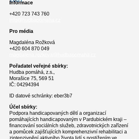
Informace
+420 723 743 760
info@hudbapomaha.cz
Pro média
Magdaléna Rožková
+420 604 870 049
magdalena.rozkova@hudbapomaha.cz
Pořadatel veřejné sbírky:
Hudba pomáhá, z.s.,
Morašice 75, 569 51
IČ: 04294394
ID datové schránky: eber3b7
Účel sbírky:
Podpora handicapovaných dětí a organizací
pomáhajících handicapovaným v Pardubickém kraji –
financování sociálních služeb, zdravotnických zařízení
a pomůcek zajišťujících komprehenzivní rehabilitaci a
zintenzivnění aktivního života lidí s postižením ve