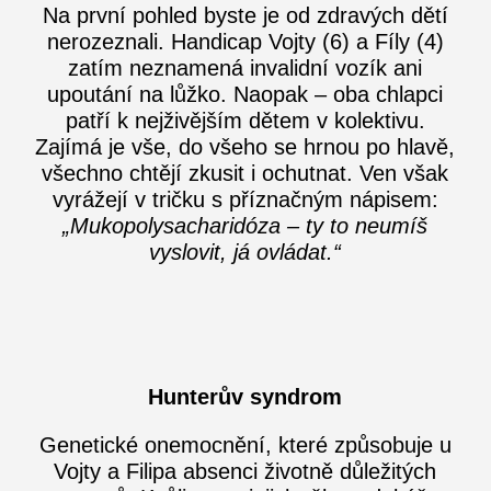
Na první pohled byste je od zdravých dětí
nerozeznali. Handicap Vojty (6) a Fíly (4)
zatím neznamená invalidní vozík ani
upoutání na lůžko. Naopak – oba chlapci
patří k nejživějším dětem v kolektivu.
Zajímá je vše, do všeho se hrnou po hlavě,
všechno chtějí zkusit i ochutnat. Ven však
vyrážejí v tričku s příznačným nápisem:
„Mukopolysacharidóza – ty to neumíš
vyslovit, já ovládat.“
Hunterův syndrom
Genetické onemocnění, které způsobuje u
Vojty a Filipa absenci životně důležitých