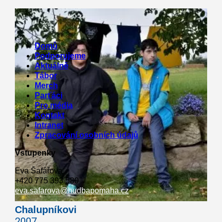
Menu
Domů
Podporujeme
Aktuálně
Tábor
Merch
Parťáci
Pro média
Kontakt
Intranet
Zpracování osobních údajů
Vstupenky
Eva Šafářova
+420 775 393 580
eva.safarova@hudbapomaha.cz
Chalupníkovi
2007