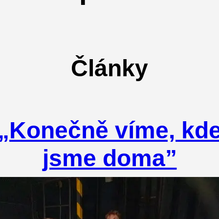
Články
„Konečně víme, kd
jsme doma”