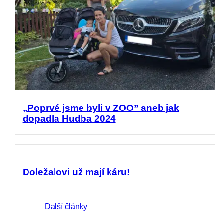
„Poprvé jsme byli v ZOO” aneb jak
dopadla Hudba 2024
Doležalovi už mají káru!
Další články