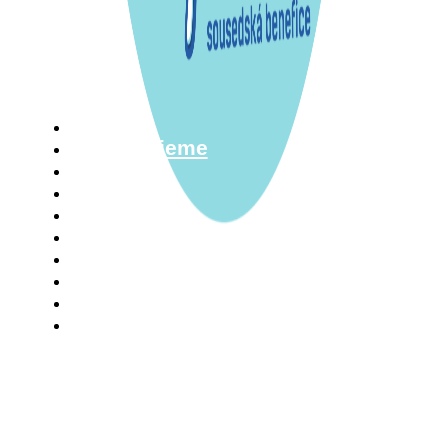
Domů
Menu
Podporujeme
Aktuálně
Tábor
Merch
Parťáci
Pro média
Kontakt
Intranet
Zpracování osobních údajů
Vstupenky
Eva Šafářova
+420 775 393 580
eva.safarova@hudbapomaha.cz