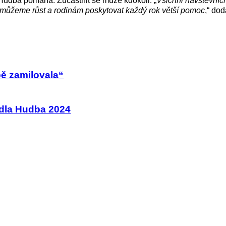
u Hudba pomáhá. Zúčastnit se může kdokoli. „
Všichni návštěvníci 
ni můžeme růst a rodinám poskytovat každý rok větší pomoc
,“ do
bě zamilovala“
adla Hudba 2024