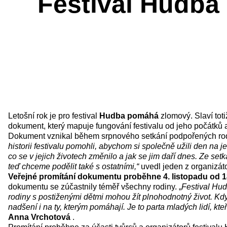
Festival Hudba
Letošní rok je pro festival
Hudba pomáhá
zlomový. Slaví totiž
dokument, který mapuje fungování festivalu od jeho počátků 
Dokument vznikal během srpnového setkání podpořených rod
historii festivalu pomohli, abychom si společně užili den na j
co se v jejich životech změnilo a jak se jim daří dnes. Ze set
teď chceme podělit také s ostatními,“
uvedl jeden z organizát
Veřejné promítání dokumentu proběhne 4. listopadu od
dokumentu se zúčastnily téměř všechny rodiny. „
Festival Hud
rodiny s postiženými dětmi mohou žít plnohodnotný život. K
nadšení i na ty, kterým pomáhají. Je to parta mladých lidí, kte
Anna Vrchotová
.