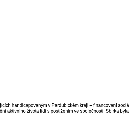
cích handicapovaným v Pardubickém kraji – financování sociál
vnění aktivního života lidí s postižením ve společnosti. Sbírka