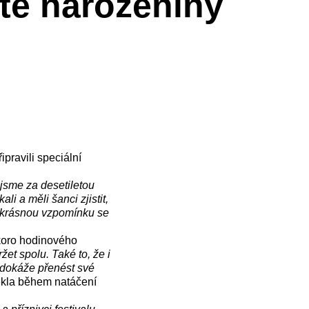
té narozeniny
ipravili speciální
 jsme za desetiletou
i a měli šanci zjistit,
le krásnou vzpomínku se
koro hodinového
et spolu. Také to, že i
 dokáže přenést své
řekla během natáčení