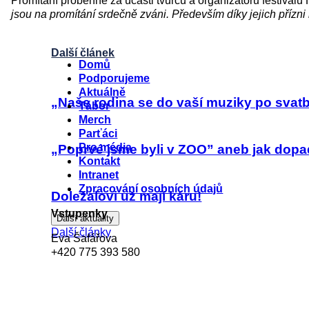
Promítání proběhne za účasti tvůrců a organizátorů festival
jsou na promítání srdečně zváni. Především díky jejich příz
Další článek
Menu
Domů
Podporujeme
Aktuálně
„Naše rodina se do vaší muziky po svat
Tábor
Merch
Parťáci
Pro média
„Poprvé jsme byli v ZOO” aneb jak dop
Kontakt
Intranet
Zpracování osobních údajů
Doležalovi už mají káru!
Vstupenky
Další aktuality
Další články
Eva Šafářova
+420 775 393 580
eva.safarova@hudbapomaha.cz