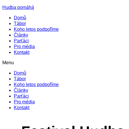
Hudba pomáhá
Domů
Tábor
Koho letos podpoříme
Články
Parťáci
Pro média
Kontakt
Menu
Domů
Tábor
Koho letos podpoříme
Články
Parťáci
Pro média
Kontakt