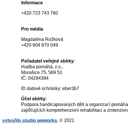
Informace
+420 723 743 760
info@hudbapomaha.cz
Pro média
Magdaléna Rožková
+420 604 870 049
magdalena.rozkova@hudbapomaha.cz
Pořadatel veřejné sbírky:
Hudba pomáhá, z.s.,
Morašice 75, 569 51
IČ: 04294394
ID datové schránky: eber3b7
Účel sbírky:
Podpora handicapovaných dětí a organizací pomáhají
zajišťujících komprehenzivní rehabilitaci a zintenzi
vytvořilo studio wwworks
. © 2021