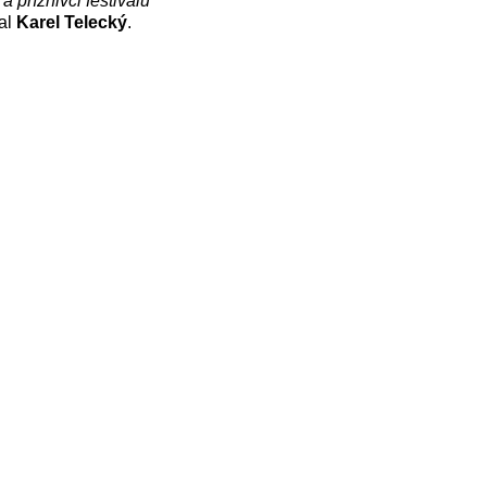
a příznivci festivalu
dal
Karel Telecký
.