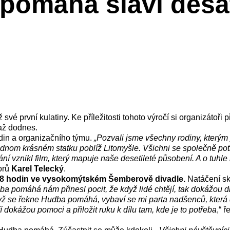
 pomáhá slaví desá
 své první kulatiny. Ke příležitosti tohoto výročí si organizátoři př
až dodnes.
in a organizačního týmu.
„Pozvali jsme všechny rodiny, kterým
ednom krásném statku poblíž Litomyšle. Všichni se společně potkal
kání vznikl film, který mapuje naše desetileté působení. A o tuh
orů
Karel Telecký
.
 18 hodin ve vysokomýtském Šemberově divadle.
Natáčení s
ba pomáhá nám přinesl pocit, že když lidé chtějí, tak dokážou drž
dyž se řekne Hudba pomáhá, vybaví se mi parta nadšenců, která
ří dokážou pomoci a přiložit ruku k dílu tam, kde je to potřeba
,“ 