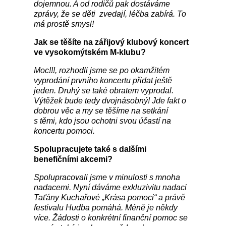
dojemnou. A od rodičů pak dostáváme
zprávy, že se děti zvedají, léčba zabírá. To
má prostě smysl!
Jak se těšíte na zářijový klubový koncert
ve vysokomýtském M-klubu?
Moc!!!, rozhodli jsme se po okamžitém
vyprodání prvního koncertu přidat ještě
jeden. Druhý se také obratem vyprodal.
Výtěžek bude tedy dvojnásobný! Jde fakt o
dobrou věc a my se těšíme na setkání
s těmi, kdo jsou ochotni svou účastí na
koncertu pomoci.
Spolupracujete také s dalšími
benefičními akcemi?
Spolupracovali jsme v minulosti s mnoha
nadacemi. Nyní dáváme exkluzivitu nadaci
Taťány Kuchařové „Krása pomoci“ a právě
festivalu Hudba pomáhá. Méně je někdy
více. Žádosti o konkrétní finanční pomoc se