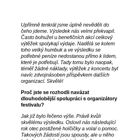
Upřímně tenkrát jsme úplně nevěděli do
čeho jdeme. Výsledek nás velmi překvapil.
Často bohužel u benefičních akcí celkový
výtěžek spolykají výdaje. Nadělá se kolem
toho velký humbuk a ve výsledku se
potřebné peníze nedostanou přímo k lidem,
které je potřebují. Tady tomu bylo naopak,
téměř žádné náklady, výtěžek z koncertu byl
navíc zdvojnásoben příspěvkem dalších
organizací. Skvělé!
Proč jste se rozhodli navázat
dlouhodobější spolupráci s organizátory
festivalu?
Jak již bylo řečeno výše. Právě kvůli
skvělému výsledku. Oslovil nás následující
rok otec postižené holčičky a volal o pomoc.
Takových žádostí jsou spousty, ale u něho