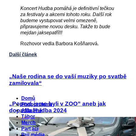
Koncert Hudba pomáhá je definitivní tečkou
za festivaly a akcemi tohoto roku. Další rok
budeme vystupovat velmi omezeně,
připravujeme novou desku. Takže to bude
mejdan jaksepatří!!!
Rozhovor vedla Barbora Košňarová.
Další článek
„Naše rodina se do vaší muziky po svatbě
zamilovala“
Menu
Domů
„Poprvé jsme byli v ZOO” aneb jak
Podporujeme
dopadla Hudba 2024
Aktuálně
Tábor
Merch
Parťáci
Pro média