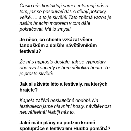
Často nás kontaktují sami a informují nás o
tom, jak se posouvají dál. A dělají pokroky,
velké, … a to je skvělé! Tato zpětná vazba je
naším hnacím motorem v tom dále
pokračovat. Má to smysl!
Je něco, co chcete vzkázat všem
fanouškům a dalším návštěvníkům
festivalu?
Že nás naprosto dostalo, jak se vyprodaly
oba dva koncerty během několika hodin. To
je prostě skvělé!
Jak si užíváte léto a festivaly, na kterých
hrajete?
Kapela zažívá neskutečné období. Na
festivalech jsme hlavními hosty, návštěvnost
neuvěřitelná! Nabíjí nás to.
Jaké máte plány na podzim kromě
spolupráce s festivalem Hudba pomáhá?