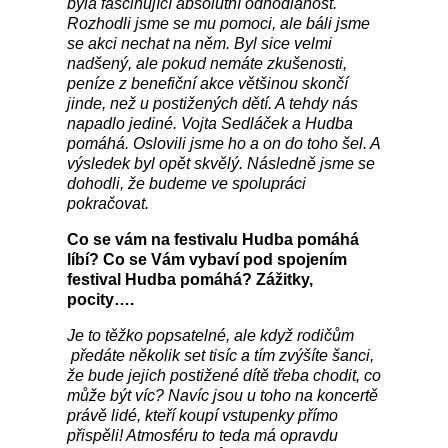
byla fascinující absolutní odhodlanost.
Rozhodli jsme se mu pomoci, ale báli jsme
se akci nechat na něm. Byl sice velmi
nadšený, ale pokud nemáte zkušenosti,
peníze z benefiční akce většinou skončí
jinde, než u postižených dětí. A tehdy nás
napadlo jediné. Vojta Sedláček a Hudba
pomáhá. Oslovili jsme ho a on do toho šel. A
výsledek byl opět skvělý. Následně jsme se
dohodli, že budeme ve spolupráci
pokračovat.
Co se vám na festivalu Hudba pomáhá
líbí? Co se Vám vybaví pod spojením
festival Hudba pomáhá? Zážitky,
pocity….
Je to těžko popsatelné, ale když rodičům
předáte několik set tisíc a tím zvýšíte šanci,
že bude jejich postižené dítě třeba chodit, co
může být víc? Navíc jsou u toho na koncertě
právě lidé, kteří koupí vstupenky přímo
přispěli! Atmosféru to teda má opravdu