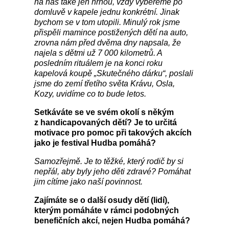
na nás také jen hrnou, vždy vybereme po
domluvě v kapele jednu konkrétní. Jinak
bychom se v tom utopili. Minulý rok jsme
přispěli mamince postižených dětí na auto,
zrovna nám před dvěma dny napsala, že
najela s dětmi už 7 000 kilometrů. A
posledním rituálem je na konci roku
kapelová koupě „Skutečného dárku“, poslali
jsme do zemí třetího světa Krávu, Osla,
Kozy, uvidíme co to bude letos.
Setkáváte se ve svém okolí s někým
z handicapovaných dětí? Je to určitá
motivace pro pomoc při takových akcích
jako je festival Hudba pomáhá?
Samozřejmě. Je to těžké, který rodič by si
nepřál, aby byly jeho děti zdravé? Pomáhat
jim cítíme jako naší povinnost.
Zajímáte se o další osudy dětí (lidí),
kterým pomáháte v rámci podobných
benefičních akcí, nejen Hudba pomáhá?