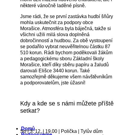
některé vánočně laděné písně.
Jsme rádi, že se první zastávka hudbí šňůry
mohla uskutečnit za podpory obce
Morašice. Atmosféra byla báječná, takže si
všichni užili milá slova doplněná
dobročinností a hudbou. Za obě vystoupení
se podařilo vybrat neuvěřitelnou částku 87
510 korun. Rádi bychom poděkovali žákům
a pedagogickému sboru Základní školy
Morašice, kteří díky sběru papíru a žaludů
darovali Elišce 3440 korun. Také
samozřejmě děkujeme všem návštěvníkům
a podporovatelům, jste úžasní!
Kdy a kde se s námi můžete příště
setkat?
Menu
Domů
So | 3. 12. | 19.00 | Polička | Tylův dům
Podporujeme