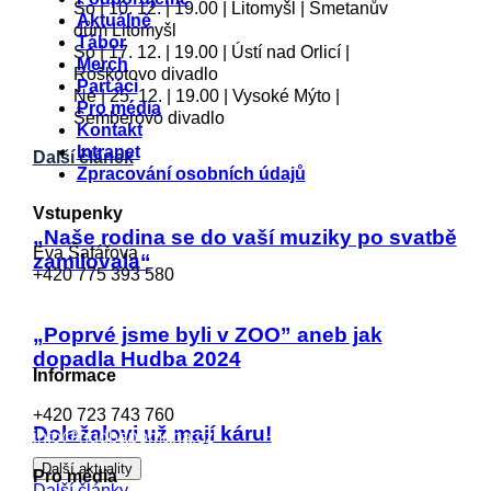
So | 10. 12. | 19.00 | Litomyšl | Smetanův
Aktuálně
dům Litomyšl
Tábor
So | 17. 12. | 19.00 | Ústí nad Orlicí |
Merch
Roškotovo divadlo
Parťáci
Ne | 25. 12. | 19.00 | Vysoké Mýto |
Pro média
Šemberovo divadlo
Kontakt
Intranet
Další článek
Zpracování osobních údajů
Vstupenky
„Naše rodina se do vaší muziky po svatbě
Eva Šafářova
zamilovala“
+420 775 393 580
eva.safarova@hudbapomaha.cz
„Poprvé jsme byli v ZOO” aneb jak
dopadla Hudba 2024
Informace
+420 723 743 760
Doležalovi už mají káru!
info@hudbapomaha.cz
Další aktuality
Pro média
Další články