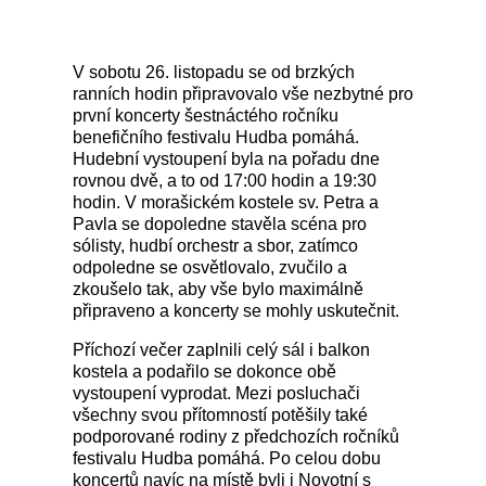
V sobotu 26. listopadu se od brzkých
ranních hodin připravovalo vše nezbytné pro
první koncerty šestnáctého ročníku
benefičního festivalu Hudba pomáhá.
Hudební vystoupení byla na pořadu dne
rovnou dvě, a to od 17:00 hodin a 19:30
hodin. V morašickém kostele sv. Petra a
Pavla se dopoledne stavěla scéna pro
sólisty, hudbí orchestr a sbor, zatímco
odpoledne se osvětlovalo, zvučilo a
zkoušelo tak, aby vše bylo maximálně
připraveno a koncerty se mohly uskutečnit.
Příchozí večer zaplnili celý sál i balkon
kostela a podařilo se dokonce obě
vystoupení vyprodat. Mezi posluchači
všechny svou přítomností potěšily také
podporované rodiny z předchozích ročníků
festivalu Hudba pomáhá. Po celou dobu
koncertů navíc na místě byli i Novotní s