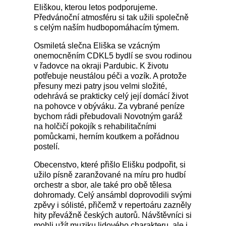
Eliškou, kterou letos podporujeme.
Předvánoční atmosféru si tak užili společně
s celým naším hudbopomáhacím týmem.
Osmiletá slečna Eliška se vzácným
onemocněním CDKL5 bydlí se svou rodinou
v řadovce na okraji Pardubic. K životu
potřebuje neustálou péči a vozík. A protože
přesuny mezi patry jsou velmi složité,
odehrává se prakticky celý její domácí život
na pohovce v obýváku. Za vybrané peníze
bychom rádi přebudovali Novotným garáž
na holčičí pokojík s rehabilitačními
pomůckami, herním koutkem a pořádnou
postelí.
Obecenstvo, které přišlo Elišku podpořit, si
užilo písně zaranžované na míru pro hudbí
orchestr a sbor, ale také pro obě tělesa
dohromady. Celý ansámbl doprovodili svými
zpěvy i sólisté, přičemž v repertoáru zazněly
hity převážně českých autorů. Návštěvníci si
mohli užít muziku lidového charakteru, ale i