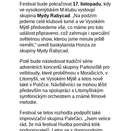
Festival bude pokračovat
17. listopadu
, kdy
ve vysokomýtském M-klubu vystoupí
skupina
Mydy
Rabycad
. „Na podzim
jedeme celé klubové turné a ve Vysokém
Mýtě předvedeme vše, co máme pro tuto
událost připraveno, což zahrnuje i speciální
světelnou show, kterou jsme minule ještě
neměli,“ uvedl baskytarista Honza ze
skupiny Mydy Rabycad.
Poté bude následovat tradiční série
adventních koncertů skupiny Parkoviště pro
velbloudy, které proběhnou v Morašicích, v
Litomyšli, ve Vysokém Mýtě a letos nově
také v Poličce. Návštěvníci se mohou těšit
především na spolupráci s Litomyšlským
symfonickým orchestrem a známé filmové
melodie.
Festival se letos rozhodla podpořit také
improvizační skupina Paleťáci. „Jsem velice
rád, že má festival Hudba pomáhá tolik
podporovatelů. Letos se s doprovodným