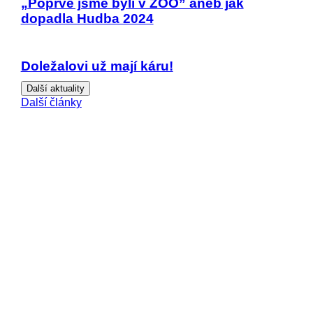
„Poprvé jsme byli v ZOO” aneb jak
dopadla Hudba 2024
Doležalovi už mají káru!
Další aktuality
Další články