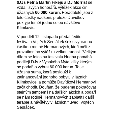
(
DJs Petr a Martin Fikejs a DJ Morris
) se
vzdali svých honorářů, výtěžek akce činil
úžasných
60 000 korun.
Pořadatelé jsou z
této částky nadšení, protože Davídkovi
pokryje téměř jednu celou návštěvu
Klimkovic.
V pondělí 12. listopadu předal ředitel
festivalu Vojtěch Sedláček šek s vybranou
částkou rodině Hermanových, kteří měli z
prozatímního výtěžku velkou radost. “Velkým
dílem se letos na festivalu Hudba pomáhá
podílejí DJs z Vysokého Mýta, díky kterým
se podařilo vybrat 60 000 korun. To je
úžasná suma, která poslouží k
zafinancování jednoho pobytu v lázních
Klimkovice, a pomůže Davídkovi Hermanovi
začít chodit. Doufám, že budeme pokračovat
stejným tempem i na dalších akcích a podaří
se nám rodině Hermanových zaplatit i další
terapie a návštěvy v lázních,“ uvedl Vojtěch
Sedláček.