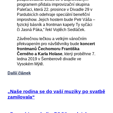
programem přidala improvizační skupina
Paleťaci, která 22. prosince v Divadle 29 v
Pardubicích odehraje speciální benefiční
improshow. Jejich hostem bude Petr Váša –
fyzický básník a frontman kapely Ty syčáci
či Jasná Páka,“ řekl Vojtěch Sedláček.
Závěrečnou tečkou a velkým vánočním
překvapením pro návštěvníky bude
koncert
frontmanů Čechomoru Františka
Černého a Karla Holase
, který proběhne 7.
ledna 2019 v Šemberově divadle ve
Vysokém Mýtě.
Další článek
„Naše rodina se do vaší muziky po svatbě
zamilovala“