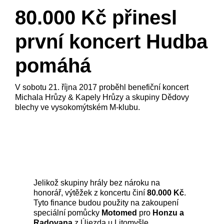
80.000 Kč přinesl
první koncert Hudba
pomáhá
V sobotu 21. října 2017 proběhl benefiční koncert
Michala Hrůzy & Kapely Hrůzy a skupiny Dědovy
blechy ve vysokomýtském M-klubu.
Jelikož skupiny hrály bez nároku na
honorář, výtěžek z koncertu činí
80.000 Kč
.
Tyto finance budou použity na zakoupení
speciální pomůcky
Motomed
pro
Honzu a
Radovana
z Újezda u Litomyšle