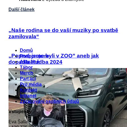
Další článek
„Naše rodina se do vaší muziky po svatbě
zamilovala“
Menu
Domů
„Poprvé jsme byli v ZOO” aneb jak
Podporujeme
dopadla Hudba 2024
Aktuálně
Tábor
Merch
Parťáci
Pro média
Kontakt
Intranet
Zpracování osobních údajů
Vstupenky
Eva Šafářova