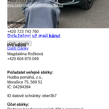
+420 775 393 580
eva.safarova@hudbapomaha.cz
Informace
+420 723 743 760
Doležalovi už mají káru!
info@hudbapomaha.cz
Další aktuality
Pro média
Další články
Magdaléna Rožková
+420 604 870 049
magdalena.rozkova@hudbapomaha.cz
Pořadatel veřejné sbírky:
Hudba pomáhá, z.s.,
Morašice 75, 569 51
IČ: 04294394
ID datové schránky: eber3b7
Účel sbírky: