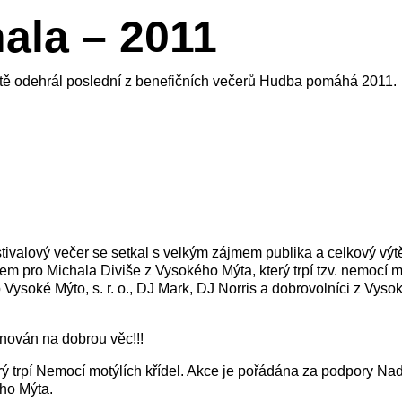
ala – 2011
tě odehrál poslední z benefičních večerů Hudba pomáhá 2011.
ivalový večer se setkal s velkým zájmem publika a celkový výt
em pro Michala Diviše z Vysokého Mýta, který trpí tzv. nemocí mo
 Vysoké Mýto, s. r. o., DJ Mark, DJ Norris a dobrovolníci z Vyso
ěnován na dobrou věc!!!
rý trpí Nemocí motýlích křídel. Akce je pořádána za podpory 
ého Mýta.