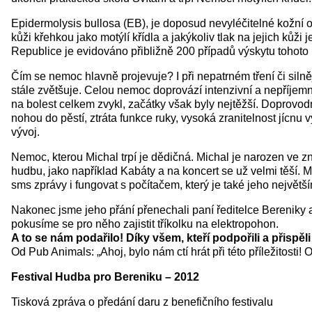
Epidermolysis bullosa (EB), je doposud nevyléčitelné kožní
kůži křehkou jako motýlí křídla a jakýkoliv tlak na jejich kůži
Republice je evidováno přibližně 200 případů výskytu tohoto 
Čím se nemoc hlavně projevuje? I při nepatrném tření či silně
stále zvětšuje. Celou nemoc doprovází intenzivní a nepříjemná
na bolest celkem zvykl, začátky však byly nejtěžší. Doprovodn
nohou do pěstí, ztráta funkce ruky, vysoká zranitelnost jícnu
vývoj.
Nemoc, kterou Michal trpí je dědičná. Michal je narozen ve
hudbu, jako například Kabáty a na koncert se už velmi těší. Me
sms zprávy i fungovat s počítačem, který je také jeho největš
Nakonec jsme jeho přání přenechali paní ředitelce Bereniky 
pokusíme se pro něho zajistit tříkolku na elektropohon.
A to se nám podařilo! Díky všem, kteří podpořili a přispěl
Od Pub Animals: „Ahoj, bylo nám ctí hrát při této příležitost
Festival Hudba pro Bereniku – 2012
Tisková zpráva o předání daru z benefičního festivalu