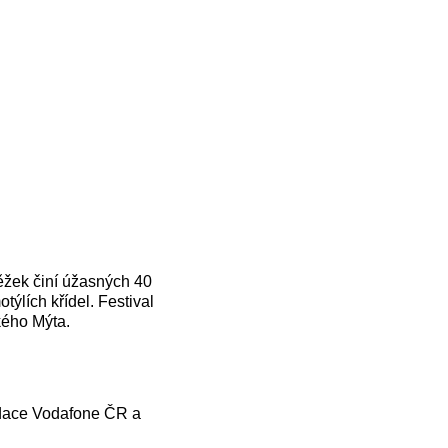
ěžek činí úžasných 40
týlích křídel. Festival
kého Mýta.
Nadace Vodafone ČR a