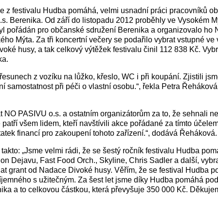
ce z festivalu Hudba pomáhá, velmi usnadní práci pracovníků 
s. Berenika. Od září do listopadu 2012 proběhly ve Vysokém Mýt
byl pořádán pro občanské sdružení Berenika a organizovalo ho
ýta. Za tři koncertní večery se podařilo vybrat vstupné ve v
ké husy, a tak celkový výtěžek festivalu činil 112 838 Kč. Vyb
ka.
řesunech z vozíku na lůžko, křeslo, WC i při koupání. Zjistili j
dní samostatnost při péči o vlastní osobu.“, řekla Petra Řeháková,
t NO PASIVU o.s. a ostatním organizátorům za to, že sehnali n
atří všem lidem, kteří navštívili akce pořádané za tímto účele
tek financí pro zakoupení tohoto zařízení.“, dodává Řeháková.
 takto: „Jsme velmi rádi, že se šestý ročník festivalu Hudba po
 Dejavu, Fast Food Orch., Skyline, Chris Sadler a další, vybra
ehnat grant od Nadace Divoké husy. Věřím, že se festival Hudba 
říjemného s užitečným. Za šest let jsme díky Hudba pomáhá podp
nika a to celkovou částkou, která převyšuje 350 000 Kč. Děku