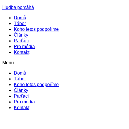
Hudba pomáhá
Domů
Tábor
Koho letos podpoříme
Články
Parťáci
Pro média
Kontakt
Menu
Domů
Tábor
Koho letos podpoříme
Články
Parťáci
Pro média
Kontakt