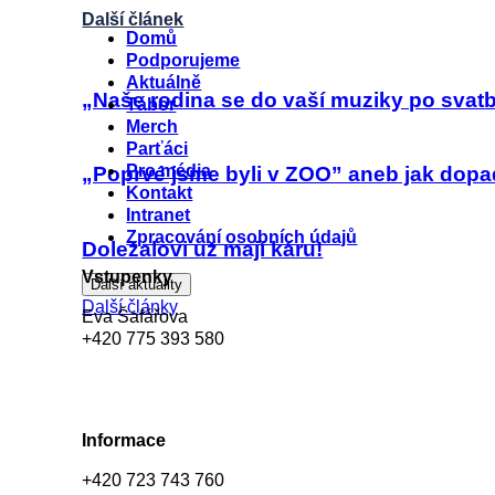
Další článek
Menu
Domů
Podporujeme
Aktuálně
„Naše rodina se do vaší muziky po svat
Tábor
Merch
Parťáci
Pro média
„Poprvé jsme byli v ZOO” aneb jak dop
Kontakt
Intranet
Zpracování osobních údajů
Doležalovi už mají káru!
Vstupenky
Další aktuality
Další články
Eva Šafářova
+420 775 393 580
eva.safarova@hudbapomaha.cz
Informace
+420 723 743 760