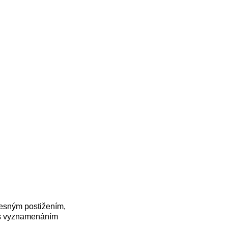
ělesným postižením,
o s vyznamenáním