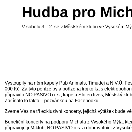
Hudba pro Mich
V sobotu 3. 12. se v Městském klubu ve Vysokém Mý
Vystoupily na něm kapely Pub Animals, Timudej a N.V.Ú. Fest
000 Kč. Za tyto peníze byla pořízena trojkolka s elektropohon
připravilo NO PASIVO o. s., kapela Stolen lives, Městský klub
Začínalo to takto – pozvánkou na Facebooku:
Zveme Vás na tři exkluzivní koncerty, jejichž výtěžek bude v
Benefiční koncerty na podporu Michala z Vysokého Mýta, kte
připravuje ji M-klub, NO PASIVO o.s. a dobrovolníci z Vysok