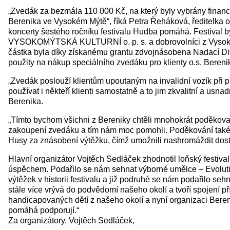
„Zvedák za bezmála 110 000 Kč, na který byly vybrány finan
Berenika ve Vysokém Mýtě“, říká Petra Řeháková, ředitelka o.
koncerty šestého ročníku festivalu Hudba pomáhá. Festival 
VYSOKOMÝTSKÁ KULTURNÍ o. p. s. a dobrovolníci z Vysokého M
částka byla díky získanému grantu zdvojnásobena Nadací Divo
použity na nákup speciálního zvedáku pro klienty o.s. Bereni
„Zvedák poslouží klientům upoutaným na invalidní vozík při p
používat i někteří klienti samostatně a to jim zkvalitní a usna
Berenika.
„Tímto bychom všichni z Bereniky chtěli mnohokrát poděkova
zakoupení zvedáku a tím nám moc pomohli. Poděkování také p
Husy za znásobení výtěžku, čímž umožnili nashromáždit dosta
Hlavní organizátor Vojtěch Sedláček zhodnotil loňský festival
úspěchem. Podařilo se nám sehnat výborné umělce – Evolution
výtěžek v historii festivalu a již podruhé se nám podařilo s
stále více vrývá do podvědomí našeho okolí a tvoří spojení p
handicapovaných dětí z našeho okolí a nyní organizaci Bere
pomáhá podporují.“
Za organizátory, Vojtěch Sedláček,