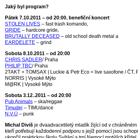
Jaký byl program?
Pátek 7.10.2011 – od 20:00, benefiční koncert
STOLEN LIVES
– fast trash komando,
GRIDE
– hardcore gride,
BRUTALLY DECEASED
– old school death metal a
EARDELETE
– grind
Sobota 8.10.2011 – od 20:00
CHRIS SADLER
/ Praha
PHILIP TBC
/ Praha
2TAKT + TOMSAX | Luckie & Petr Eco + live saxofone / ČT, 
NORRIS | Vysoké Mýto
M@RK | Vysoké Mýto
Sobota 3.12..2011 – od 20:00
Pub Animals
– ska/reggae
Timudej
– TIMUdance
N.V.Ú
– punk
Michal Diviš
je dvaadvacetiletý mladík žijící od v chráněném 
kteří potřebují každodenní podporu s jejíž pomocí jsou sch
ukončil praktickou školu Svítání a trpí Nemocí motýlích křídel.