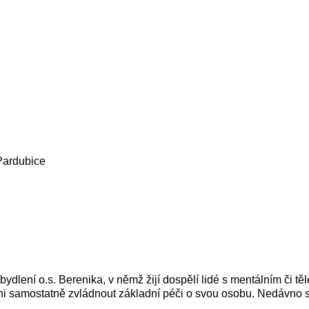
Pardubice
bydlení o.s. Berenika, v němž žijí dospělí lidé s mentálním či t
opni samostatně zvládnout základní péči o svou osobu. Nedávn