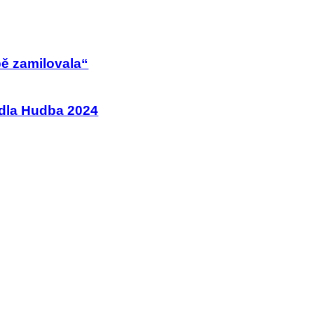
bě zamilovala“
adla Hudba 2024