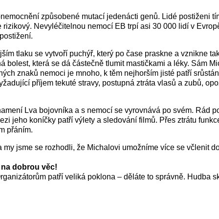
 onemocnění způsobené mutací jedenácti genů. Lidé postiženi 
 je rizikový. Nevyléčitelnou nemocí EB trpí asi 30 000 lidí v Evro
postižení.
jším tlaku se vytvoří puchýř, který po čase praskne a vznikne ta
 bolest, která se dá částečně tlumit mastičkami a léky. Sám Mic
ých znaků nemoci je mnoho, k těm nejhorším jisté patří srůstání
 vyžadující příjem tekuté stravy, postupná ztráta vlasů a zubů, 
 znamení Lva bojovníka a s nemocí se vyrovnává po svém. Rád 
zi jeho koníčky patří výlety a sledování filmů. Přes ztrátu funkc
ím přáním.
a my jsme se rozhodli, že Michalovi umožníme více se včlenit do
i na dobrou věc!
i! Organizátorům patří veliká poklona – děláte to správně. Hudba