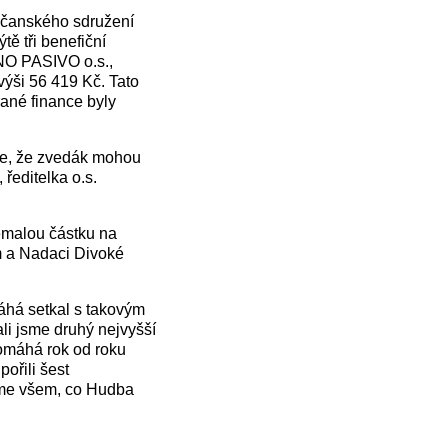
občanského sdružení
ě tři benefiční
 NO PASIVO o.s.,
ýši 56 419 Kč. Tato
rané finance byly
sme, že zvedák mohou
 ředitelka o.s.
emalou částku na
m a Nadaci Divoké
máhá setkal s takovým
li jsme druhý nejvyšší
pomáhá rok od roku
ořili šest
jeme všem, co Hudba