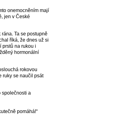
tímto onemocněním mají
pě, jen v České
k rána. Ta se postupně
hal říká, že dnes už si
 prstů na rukou i
opožděný hormonální
poslouchá rokovou
e ruky se naučil psát
 společnosti a
 skutečně pomáhá!“