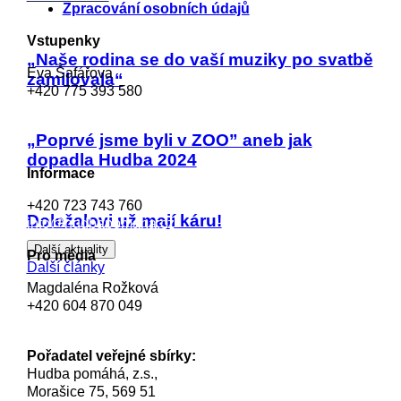
Zpracování osobních údajů
Vstupenky
„Naše rodina se do vaší muziky po svatbě
Eva Šafářova
zamilovala“
+420 775 393 580
eva.safarova@hudbapomaha.cz
„Poprvé jsme byli v ZOO” aneb jak
dopadla Hudba 2024
Informace
+420 723 743 760
Doležalovi už mají káru!
info@hudbapomaha.cz
Další aktuality
Pro média
Další články
Magdaléna Rožková
+420 604 870 049
magdalena.rozkova@hudbapomaha.cz
Pořadatel veřejné sbírky:
Hudba pomáhá, z.s.,
Morašice 75, 569 51