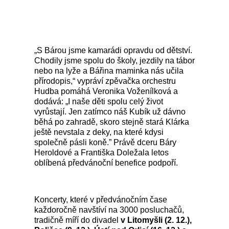
„S Bárou jsme kamarádi opravdu od dětství.
Chodily jsme spolu do školy, jezdily na tábor
nebo na lyže a Bářina maminka nás učila
přírodopis,“ vypráví zpěvačka orchestru
Hudba pomáhá Veronika Voženílková a
dodává: „I naše děti spolu celý život
vyrůstají. Jen zatímco náš Kubík už dávno
běhá po zahradě, skoro stejně stará Klárka
ještě nevstala z deky, na které kdysi
společně pásli koně.” Právě dceru Báry
Heroldové a Františka Doležala letos
oblíbená předvánoční benefice podpoří.
Koncerty, které v předvánočním čase
každoročně navštíví na 3000 posluchačů,
tradičně míří do divadel
v Litomyšli (2. 12.),