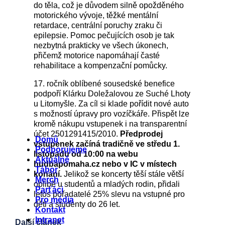
do těla, což je důvodem silně opožděného
motorického vývoje, těžké mentální
retardace, centrální poruchy zraku či
epilepsie. Pomoc pečujících osob je tak
nezbytná prakticky ve všech úkonech,
přičemž motorice napomáhají časté
rehabilitace a kompenzační pomůcky.
17. ročník oblíbené sousedské benefice
podpoří Klárku Doležalovou ze Suché Lhoty
u Litomyšle. Za cíl si klade pořídit nové auto
s možností úpravy pro vozíčkáře. Přispět lze
kromě nákupu vstupenek i na transparentní
účet 2501291415/2010.
Předprodej
Menu
Domů
vstupenek začíná tradičně ve středu 1.
Podporujeme
listopadu od 10:00 na webu
Aktuálně
hudbapomaha.cz nebo v IC v místech
Tábor
konání.
Jelikož se koncerty těší stále větší
Merch
oblibě u studentů a mladých rodin, přidali
Parťáci
letos pořadatelé 25% slevu na vstupné pro
Pro média
děti a studenty do 26 let.
Kontakt
Intranet
Další článek