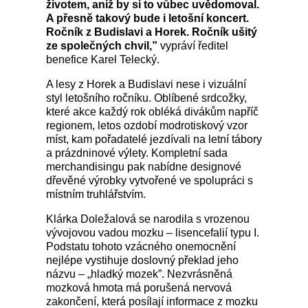
životem, aniž by si to vůbec uvědomoval.
A přesně takový bude i letošní koncert.
Ročník z Budislavi a Horek. Ročník ušitý
ze společných chvil,”
vypráví ředitel
benefice Karel Telecký.
A lesy z Horek a Budislavi nese i vizuální
styl letošního ročníku. Oblíbené srdcožky,
které akce každý rok obléká divákům napříč
regionem, letos ozdobí modrotiskový vzor
míst, kam pořadatelé jezdívali na letní tábory
a prázdninové výlety. Kompletní sada
merchandisingu pak nabídne designové
dřevěné výrobky vytvořené ve spolupráci s
místním truhlářstvím.
Klárka Doležalová se narodila s vrozenou
vývojovou vadou mozku
–
lisencefalií typu I.
Podstatu tohoto vzácného onemocnění
nejlépe vystihuje doslovný překlad jeho
názvu
–
„hladký mozek”. Nezvrásněná
mozková hmota má porušená nervová
zakončení, která posílají informace z mozku