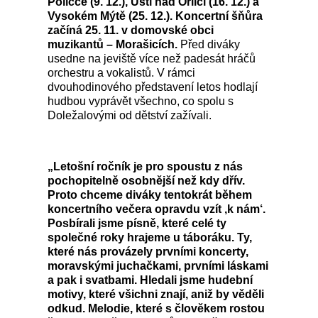
Poličce (9. 12.), Ústí nad Orlicí (16. 12.) a
Vysokém Mýtě (25. 12.). Koncertní šňůra
začíná 25. 11. v domovské obci
muzikantů
–
Morašicích.
Před diváky
usedne na jeviště více než padesát hráčů
orchestru a vokalistů. V rámci
dvouhodinového představení letos hodlají
hudbou vyprávět všechno, co spolu s
Doležalovými od dětství zažívali.
„Letošní ročník je pro spoustu z nás
pochopitelně osobnější než kdy dřív.
Proto chceme diváky tentokrát během
koncertního večera opravdu vzít
‚
k nám
‘
.
Posbírali jsme písně, které celé ty
společné roky hrajeme u táboráku. Ty,
které nás provázely prvními koncerty,
moravskými juchačkami, prvními láskami
a pak i svatbami. Hledali jsme hudební
motivy, které všichni znají, aniž by věděli
odkud. Melodie, které s člověkem rostou