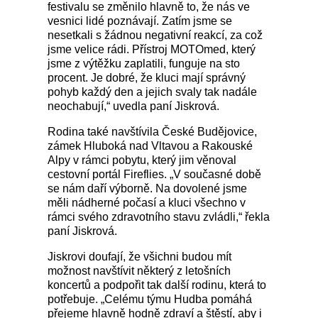
festivalu se změnilo hlavně to, že nás ve
vesnici lidé poznávají. Zatím jsme se
nesetkali s žádnou negativní reakcí, za což
jsme velice rádi. Přístroj MOTOmed, který
jsme z výtěžku zaplatili, funguje na sto
procent. Je dobré, že kluci mají správný
pohyb každý den a jejich svaly tak nadále
neochabují,“ uvedla paní Jiskrová.
Rodina také navštívila České Budějovice,
zámek Hluboká nad Vltavou a Rakouské
Alpy v rámci pobytu, který jim věnoval
cestovní portál Fireflies. „V současné době
se nám daří výborně. Na dovolené jsme
měli nádherné počasí a kluci všechno v
rámci svého zdravotního stavu zvládli,“ řekla
paní Jiskrová.
Jiskrovi doufají, že všichni budou mít
možnost navštívit některý z letošních
koncertů a podpořit tak další rodinu, která to
potřebuje. „Celému týmu Hudba pomáhá
přejeme hlavně hodně zdraví a štěstí, aby i