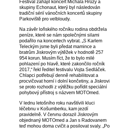
Festival zahájil koncert Michala Hrůzy a
skupiny Echonaut, který byl následován
tradiční sérií vánočních koncertů skupiny
Parkoviště pro velbloudy.
Na závěr loňského ročníku rodina obdržela
peníze, které se nám společnými silami
podařilo na koncertech vybrat. „S Karlem
Teleckým jsme byli předat mamince a
bratrům Jiskrovým výtěžek v hodnotě 257
954 korun. Musím říct, že to bylo milé
pohlazení po hlavě, které zakončilo ročník
2017,“ řekl ředitel festivalu Vojta Sedláček.
Chlapci potřebují denně rehabilitovat a
procvičovat horní i dolní končetiny, a Jiskrovi
se proto rozhodli z výtěžku pořídit speciální
pohybový přístroj s názvem MOTOmed.
V lednu letošního roku navštívili kluci
léčebnu v Košumberku, kam jezdí
pravidelně. V červnu dorazil Jiskrovým
objednaný MOTOmed a Jan s Radovanem
teď mohou doma cvičit a posilovat svaly. „
Po