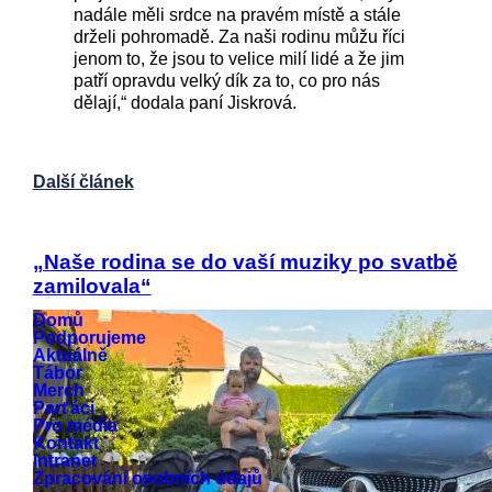
nadále měli srdce na pravém místě a stále
drželi pohromadě. Za naši rodinu můžu říci
jenom to, že jsou to velice milí lidé a že jim
patří opravdu velký dík za to, co pro nás
dělají,“ dodala paní Jiskrová.
Další článek
„Naše rodina se do vaší muziky po svatbě
zamilovala“
Domů
Podporujeme
Aktuálně
Tábor
Merch
Parťáci
Pro média
Kontakt
Intranet
Zpracování osobních údajů