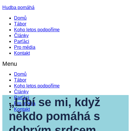
Hudba pomáhá
Domů
Tábor
Koho letos podpoříme
Články
Parťáci
Pro média
Kontakt
Menu
Domů
Tábor
Koho letos podpoříme
Články
Parťáci
„Líbí se mi, když
Pro média
Kontakt
někdo pomáhá s
dobrým srdcem,