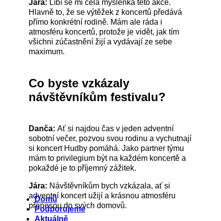
Jára:
Líbí se mi celá myšlenka této akce.
Hlavně to, že se výtěžek z koncertů předává
přímo konkrétní rodině. Mám ale ráda i
atmosféru koncertů, protože je vidět, jak tím
všichni zúčastnění žijí a vydávají ze sebe
maximum.
Co byste vzkázaly
návštěvníkům festivalu?
Danča:
Ať si najdou čas v jeden adventní
sobotní večer, pozvou svou rodinu a vychutnají
si koncert Hudby pomáhá. Jako partner týmu
mám to privilegium být na každém koncertě a
pokaždé je to příjemný zážitek.
Jára:
Návštěvníkům bych vzkázala, ať si
adventní koncert užijí a krásnou atmosféru
Menu
Domů
přenesou do svých domovů.
Podporujeme
Aktuálně