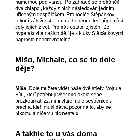
humornou podívanou: Po zahradě se prohánějí
dva chlapci, každý z nich následován jedním
uříceným dospělákem. Pro rodiče Štěpánkovi
rutinní záležitost – hru na honěnou teď připomíná
celý jejich život. Pro nás ostatní zjištění, že
hyperaktivita našich dětí je s kluky Štěpánkovými
naprosto neporovnatelná.
Míšo, Michale, co se to dole
děje?
Míša:
Dole můžete vidět naše dvě střely, Vojtu a
Fílu, kteří potřebují všechno okolo sebe
prozkoumat. Za nimi vlaje moje sestřenice a
brácha, kteří musí dávat pozor na to, aby se
nikomu a ničemu nic nestalo.
A takhle to u vás doma