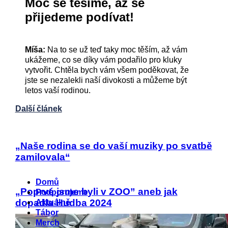
Moc se těšíme, až se
přijedeme podívat!
Míša:
Na to se už teď taky moc těším, až vám
ukážeme, co se díky vám podařilo pro kluky
vytvořit. Chtěla bych vám všem poděkovat, že
jste se nezalekli naší divokosti a můžeme být
letos vaší rodinou.
Další článek
„Naše rodina se do vaší muziky po svatbě
zamilovala“
Menu
Domů
„Poprvé jsme byli v ZOO” aneb jak
Podporujeme
dopadla Hudba 2024
Aktuálně
Tábor
Merch