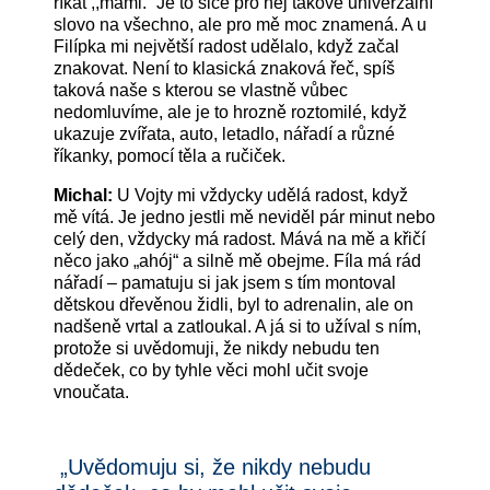
říkat ,,mami.“ Je to sice pro něj takové univerzální
slovo na všechno, ale pro mě moc znamená. A u
Filípka mi největší radost udělalo, když začal
znakovat. Není to klasická znaková řeč, spíš
taková naše s kterou se vlastně vůbec
nedomluvíme, ale je to hrozně roztomilé, když
ukazuje zvířata, auto, letadlo, nářadí a různé
říkanky, pomocí těla a ručiček.
Michal:
U Vojty mi vždycky udělá radost, když
mě vítá. Je jedno jestli mě neviděl pár minut nebo
celý den, vždycky má radost. Mává na mě a křičí
něco jako „ahój“ a silně mě obejme. Fíla má rád
nářadí – pamatuju si jak jsem s tím montoval
dětskou dřevěnou židli, byl to adrenalin, ale on
nadšeně vrtal a zatloukal. A já si to užíval s ním,
protože si uvědomuji, že nikdy nebudu ten
dědeček, co by tyhle věci mohl učit svoje
vnoučata.
„Uvědomuju si, že nikdy nebudu