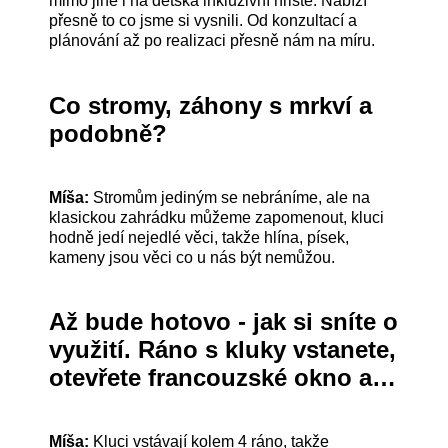
mimo jiné i na dětská inkluzivní hřiště. Nabízí
přesně to co jsme si vysnili. Od konzultací a
plánování až po realizaci přesně nám na míru.
Co stromy, záhony s mrkví a
podobně?
Míša:
Stromům jediným se nebráníme, ale na
klasickou zahrádku můžeme zapomenout, kluci
hodně jedí nejedlé věci, takže hlína, písek,
kameny jsou věci co u nás být nemůžou.
Až bude hotovo - jak si sníte o
využití. Ráno s kluky vstanete,
otevřete francouzské okno a…
Míša:
Kluci vstávají kolem 4 ráno, takže