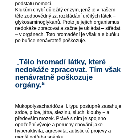
podstatu nemoci.
Klukům chybí důležitý enzym, jenž je v našem
těle zodpovědný za rozkládání určitých látek –
glykosaminoglykanů. Proto je jejich organismus
nedokáže zpracovat a začne je ukládat – střádat
– v orgánech. Toto hromadění je však ale buňku
po buňce nenávratně poškozuje.
Tělo hromadí látky, které
„
nedokáže zpracovat. Tím však
nenávratně poškozuje
orgány.“
Mukopolysacharidóza II. typu postupně zasahuje
srdce, plíce, játra, slezinu, sluch, klouby – a
především mozek. Právě s ním je spojeno
opoždění vývoje a poruchy chování jako
hyperaktivita, agresivita, autistické projevy a
menší potřeba spánku.