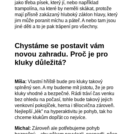
jako třeba písek, který jí, nebo například
trampolína, na které by neměli skákat, protože
mají přísně zakázaný hluboký záklon hlavy, který
jim může poranit míchu a páteř. A nebo tam jsou
jiné děti a to je pak trápení pro všechny.
Chystáme se postavit vám
novou zahradu. Proč je pro
kluky důležitá?
Míša:
Vlastní hřiště bude pro kluky takový
splněný sen. A my budeme mít jistotu, že je pro
kluky vhodné a bezpečné. Rádi tráví čas venku
bez ohledu na počasí, tohle bude takový jejich
venkovní pokojíček, herna i tělocvična zároveň.
Nejlepší „lék” na hyperaktivitu je pohyb, tak ho
chceme klukům dopřát co nejvíce.
Michal:
Zároveň ale potřebujeme pohyb