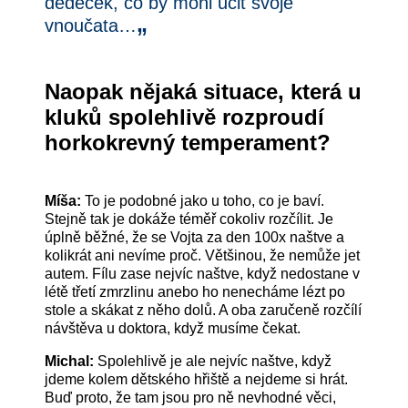
dědeček, co by mohl učit svoje
„
vnoučata…
Naopak nějaká situace, která u
kluků spolehlivě rozproudí
horkokrevný temperament?
Míša:
To je podobné jako u toho, co je baví.
Stejně tak je dokáže téměř cokoliv rozčílit. Je
úplně běžné, že se Vojta za den 100x naštve a
kolikrát ani nevíme proč. Většinou, že nemůže jet
autem. Fílu zase nejvíc naštve, když nedostane v
létě třetí zmrzlinu anebo ho nenecháme lézt po
stole a skákat z něho dolů. A oba zaručeně rozčílí
návštěva u doktora, když musíme čekat.
Michal:
Spolehlivě je ale nejvíc naštve, když
jdeme kolem dětského hřiště a nejdeme si hrát.
Buď proto, že tam jsou pro ně nevhodné věci,