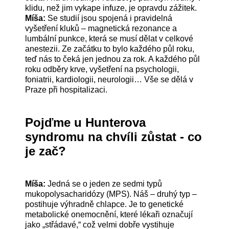
klidu, než jim vykape infuze, je opravdu zážitek.
Míša:
Se studií jsou spojená i pravidelná
vyšetření kluků – magnetická rezonance a
lumbální punkce, která se musí dělat v celkové
anestezii. Ze začátku to bylo každého půl roku,
teď nás to čeká jen jednou za rok. A každého půl
roku odběry krve, vyšetření na psychologii,
foniatrii, kardiologii, neurologii… Vše se dělá v
Praze při hospitalizaci.
Pojďme u Hunterova
syndromu na chvíli zůstat - co
je zač?
Míša:
Jedná se o jeden ze sedmi typů
mukopolysacharidózy (MPS). Náš – druhý typ –
postihuje výhradně chlapce. Je to genetické
metabolické onemocnění, které lékaři označují
jako „střádavé,“ což velmi dobře vystihuje