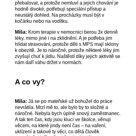
přebalovat, a protože nemluví a jejich chování je
hodně divoké, potřebují speciální přístup a
neustálý dohled. Na procházky musí být v
kočárku nebo na vodítku.
Míša:
Krom terapie v nemocnici berou 3x denně
léky, mimo jiné i na zklidnění. A je potřeba jim
hlídat stravování, protože děti s MPS mají sklony
k obezitě. Je to náročné, protože některé léky jim
zvyšují chuť k jídlu. Naštěstí díky jejich aktivitě se
nám daří váhu držet v normách.
A co vy?
Míša:
Já se po mateřské už bohužel do práce
nevrátila. Mrzí mě to, ale bylo by to složité a
náročné. Nebyla bych úplně snový zaměstnanec.
A tak ten čas, kdy jsou kluci ve školce, věnuji
věcem, na které jindy není čas – na vaření,
uklízení a takové ty věci, co dělá člověk