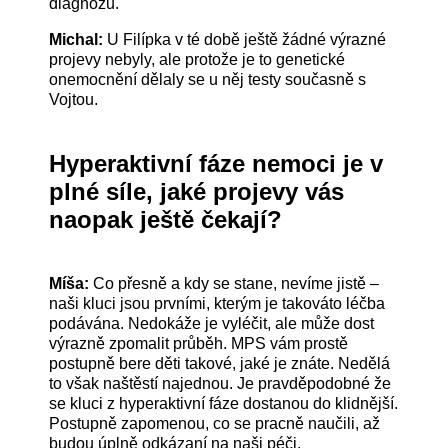
diagnózu.
Michal:
U Filípka v té době ještě žádné výrazné
projevy nebyly, ale protože je to genetické
onemocnění dělaly se u něj testy současně s
Vojtou.
Hyperaktivní fáze nemoci je v
plné síle, jaké projevy vás
naopak ještě čekají?
Míša:
Co přesně a kdy se stane, nevíme jistě –
naši kluci jsou prvními, kterým je takováto léčba
podávána. Nedokáže je vyléčit, ale může dost
výrazně zpomalit průběh. MPS vám prostě
postupně bere děti takové, jaké je znáte. Nedělá
to však naštěstí najednou. Je pravděpodobné že
se kluci z hyperaktivní fáze dostanou do klidnější.
Postupně zapomenou, co se pracně naučili, až
budou úplně odkázaní na naši péči.