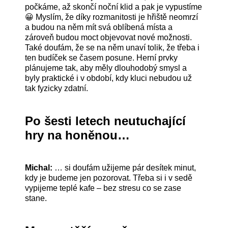
počkáme, až skončí noční klid a pak je vypustíme
😀 Myslím, že díky rozmanitosti je hřiště neomrzí
a budou na něm mít svá oblíbená místa a
zároveň budou moct objevovat nové možnosti.
Také doufám, že se na něm unaví tolik, že třeba i
ten budíček se časem posune. Herní prvky
plánujeme tak, aby měly dlouhodobý smysl a
byly praktické i v období, kdy kluci nebudou už
tak fyzicky zdatní.
Po šesti letech neutuchající
hry na honěnou…
Michal:
… si doufám užijeme pár desítek minut,
kdy je budeme jen pozorovat. Třeba si i v sedě
vypijeme teplé kafe – bez stresu co se zase
stane.