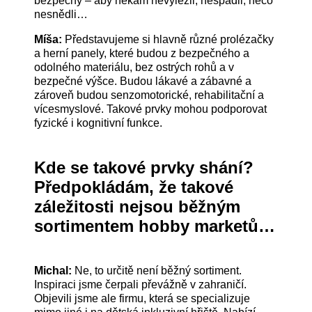
bezpečný – aby někam nevylezli, nespadli, něco
nesnědli…
Míša:
Představujeme si hlavně různé prolézačky
a herní panely, které budou z bezpečného a
odolného materiálu, bez ostrých rohů a v
bezpečné výšce. Budou lákavé a zábavné a
zároveň budou senzomotorické, rehabilitační a
vícesmyslové. Takové prvky mohou podporovat
fyzické i kognitivní funkce.
Kde se takové prvky shání?
Předpokládám, že takové
záležitosti nejsou běžným
sortimentem hobby marketů…
Michal:
Ne, to určitě není běžný sortiment.
Inspiraci jsme čerpali převážně v zahraničí.
Objevili jsme ale firmu, která se specializuje