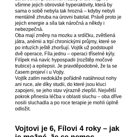
všimne jejich obrovské hyperaktivity, která by
sama o sobě nebyla tak hrozná – kdyby nebyli
mentálně zhruba na úrovni batolat. Právě proto je
jejich energie a síla tak náročná a někdy i
nebezpečná.
Oba mají změny na mozku a srdíčku, zvětšená
játra, anémii a trpí chronickými průjmy, které se
po infuzích ještě zhoršují. Vojtík už podstoupil
dvě operace, Fíla jednu – operaci tříselné kýly.
Filípek má navíc hypospadii (rozštěp močové
trubice) a epilepsii. Je pravděpodobné, že ta se
časem projeví i u Vojty.
Vojtík zatím nedokáže pořádně natáhnout nohy
ani ruce, ale díky studii, do které jsou kluci
zapojeni, se jeho stav výrazně zlepšil. Největší
pokrok přinesla léčba v oblasti sluchu – oba dříve
nosili sluchadla a po roce terapie je mohli úplně
odložit.
Vojtovi je 6, Fílovi 4 roky – jak
je možné, že se nemoc