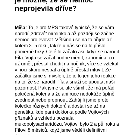
neprojevila dříve?
Míša:
To je pro MPS takové typické, že se vám
narodí „zdravé“ miminko a až později se začne
nemoc projevovat. Většinou se na to přijde až
kolem 3–5 roku, takže u nás se na to přišlo
poměrně brzy. Celé to začalo asi, když se narodil
Fíla. Vojta se začal hodně měnit, zapomínal co
už uměl, přestal chodit na nočník, více se vztekal,
v noci skoro nespal a úplně přestal mluvit. Ze
začátku jsme si mysleli, že je to jen jeho reakce
na to, že se narodil Fíla a snaží se upoutat naši
pozornost. Pak jsme si, ale všimli, že má pořád
pokrčená kolena a že ani ruce nedokáže úplně
zvednout nebo propnout. Zahájili jsme proto
kolečko různých doktorů a dostali se až na
genetiku, kde paní doktorka podle Vojtových
příznaků a vzhledu poznala
mukopolysacharidózu. Vojtovi bylo 2 a půl roku a
Fílovi 8 měsíců, když jsme věděli definitivní