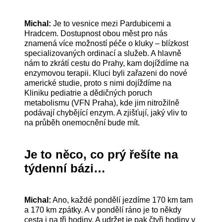
Michal:
Je to vesnice mezi Pardubicemi a
Hradcem. Dostupnost obou měst pro nás
znamená více možností péče o kluky – blízkost
specializovaných ordinací a služeb. A hlavně
nám to zkrátí cestu do Prahy, kam dojíždíme na
enzymovou terapii. Kluci byli zařazeni do nové
americké studie, proto s nimi dojíždíme na
Kliniku pediatrie a dědičných poruch
metabolismu (VFN Praha), kde jim nitrožilně
podávají chybějící enzym. A zjišťují, jaký vliv to
na průběh onemocnění bude mít.
Je to něco, co prý řešíte na
týdenní bázi…
Michal:
Ano, každé pondělí jezdíme 170 km tam
a 170 km zpátky. A v pondělí ráno je to někdy
cesta i na tři hodiny. A udržet je pak čtyři hodiny v