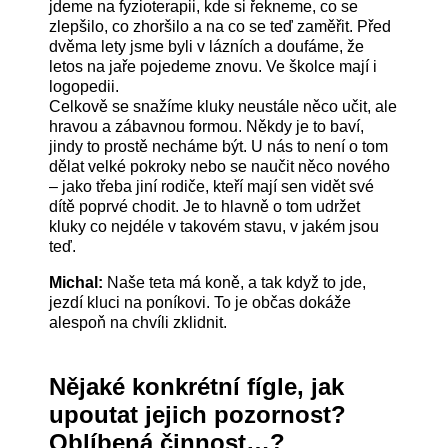
jdeme na fyzioterapii, kde si řekneme, co se
zlepšilo, co zhoršilo a na co se teď zaměřit. Před
dvěma lety jsme byli v lázních a doufáme, že
letos na jaře pojedeme znovu. Ve školce mají i
logopedii.
Celkově se snažíme kluky neustále něco učit, ale
hravou a zábavnou formou. Někdy je to baví,
jindy to prostě necháme být. U nás to není o tom
dělat velké pokroky nebo se naučit něco nového
– jako třeba jiní rodiče, kteří mají sen vidět své
dítě poprvé chodit. Je to hlavně o tom udržet
kluky co nejdéle v takovém stavu, v jakém jsou
teď.
Michal:
Naše teta má koně, a tak když to jde,
jezdí kluci na poníkovi. To je občas dokáže
alespoň na chvíli zklidnit.
Nějaké konkrétní fígle, jak
upoutat jejich pozornost?
Oblíbená činnost…?