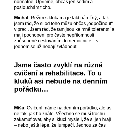
normálně. Upřímně, občas jen sedím a
poslouchám ticho.
Michal:
Režim s klukama je fakt náročný, a tak
jsem rád, že si od toho můžu občas „odpočinout“
v práci. Jsem rád, že tam jsou ke mně tolerantní a
mají pochopení pro časté nepřítomnosti
způsobené cestováním do nemocnice – v
jednom se už nedají zvládnout.
Jsme často zvyklí na různá
cvičení a rehabilitace. To u
kluků asi nebude na denním
pořádku…
Míša:
Cvičení máme na denním pořádku, ale asi
ne tak, jak ho znáte. Všechno se musí trochu
zakamuflovat, aby si kluci mysleli, že si jen hrají
– nebo ještě lépe, že lumpačí. Jednou za čas