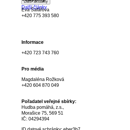
Další aktuality
Další články
Eva Šafářova
+420 775 393 580
eva.safarova@hudbapomaha.cz
Informace
+420 723 743 760
info@hudbapomaha.cz
Pro média
Magdaléna Rožková
+420 604 870 049
magdalena.rozkova@hudbapomaha.cz
Pořadatel veřejné sbírky:
Hudba pomáhá, z.s.,
Morašice 75, 569 51
IČ: 04294394
ID datové schránky: eber3b7