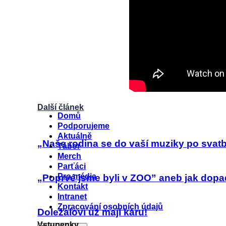
Další článek
Menu
Domů
Podporujeme
Aktuálně
„Naše rodina se do vaší muziky po svat
Tábor
Merch
Parťáci
Pro média
„Poprvé jsme byli v ZOO” aneb jak dop
Kontakt
Intranet
Zpracování osobních údajů
Doležalovi už mají káru!
Vstupenky