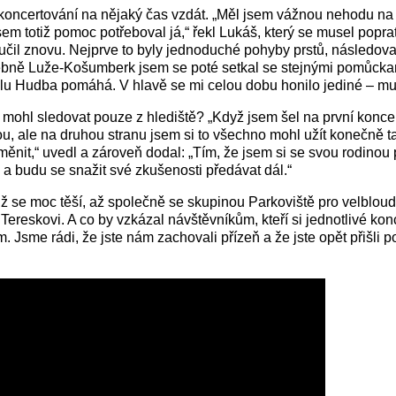
oncertování na nějaký čas vzdát. „Měl jsem vážnou nehodu na 
jsem totiž pomoc potřeboval já,“ řekl Lukáš, který se musel popr
 učil znovu. Nejprve to byly jednoduché pohyby prstů, následov
ebně Luže-Košumberk jsem se poté setkal se stejnými pomůckam
alu Hudba pomáhá. V hlavě se mi celou dobu honilo jediné – mu
 mohl sledovat pouze z hlediště? „Když jsem šel na první konce
ou, ale na druhou stranu jsem si to všechno mohl užít konečně t
změnit,“ uvedl a zároveň dodal: „Tím, že jsem si se svou rodinou
a budu se snažit své zkušenosti předávat dál.“
 už se moc těší, až společně se skupinou Parkoviště pro velblo
eskovi. A co by vzkázal návštěvníkům, kteří si jednotlivé konc
. Jsme rádi, že jste nám zachovali přízeň a že jste opět přišli