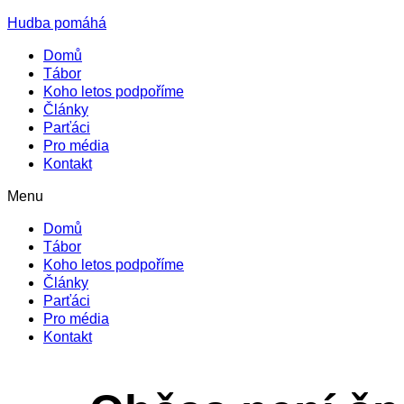
Hudba pomáhá
Domů
Tábor
Koho letos podpoříme
Články
Parťáci
Pro média
Kontakt
Menu
Domů
Tábor
Koho letos podpoříme
Články
Parťáci
Pro média
Kontakt