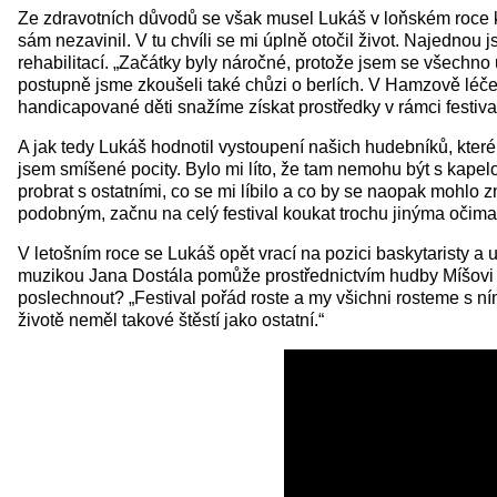
Ze zdravotních důvodů se však musel Lukáš v loňském roce k
sám nezavinil. V tu chvíli se mi úplně otočil život. Najednou 
rehabilitací. „Začátky byly náročné, protože jsem se všechno
postupně jsme zkoušeli také chůzi o berlích. V Hamzově léč
handicapované děti snažíme získat prostředky v rámci festiv
A jak tedy Lukáš hodnotil vystoupení našich hudebníků, které
jsem smíšené pocity. Bylo mi líto, že tam nemohu být s kapel
probrat s ostatními, co se mi líbilo a co by se naopak mohlo 
podobným, začnu na celý festival koukat trochu jinýma očima 
V letošním roce se Lukáš opět vrací na pozici baskytaristy a
muzikou Jana Dostála pomůže prostřednictvím hudby Míšovi Ter
poslechnout? „Festival pořád roste a my všichni rosteme s ním
životě neměl takové štěstí jako ostatní.“