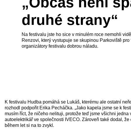
„Občas není špa
druhé strany“
Na festivalu jste ho sice v minulém roce nemohli vi
Renzovi, který vystupuje se skupinou Parkoviště pro
organizátory festivalu dobrou náladu.
K festivalu Hudba pomáhá se Lukáš, kterému ale ostatní neře
rozhodl podpořit Erika Pecháčka. „Jako kapela jsme se k festi
musím říct, že ničeho nelituji, protože teď jsme všichni jedna
autoelektrikář ve společnosti IVECO. Zároveň také dodal, že 
během let si na to zvykl.