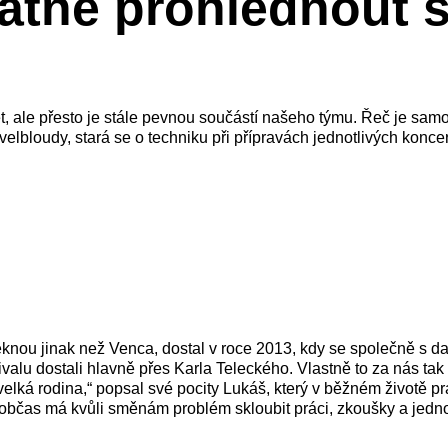
tné prohlédnout si 
dět, ale přesto je stále pevnou součástí našeho týmu. Řeč je s
 velbloudy, stará se o techniku při přípravách jednotlivých ko
knou jinak než Venca, dostal v roce 2013, kdy se společně s d
valu dostali hlavně přes Karla Teleckého. Vlastně to za nás tak 
 velká rodina,“ popsal své pocity Lukáš, který v běžném životě p
občas má kvůli směnám problém skloubit práci, zkoušky a jednot