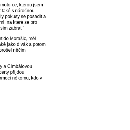
motorce, kterou jsem
at také s náročnou
aly pokusy se posadit a
i, na které se pro
sím zabrat!“
rt do Morašic, měl
aké jako divák a potom
 prošel něčím
udy a Cimbálovou
erty přijdou
 pomoci někomu, kdo v