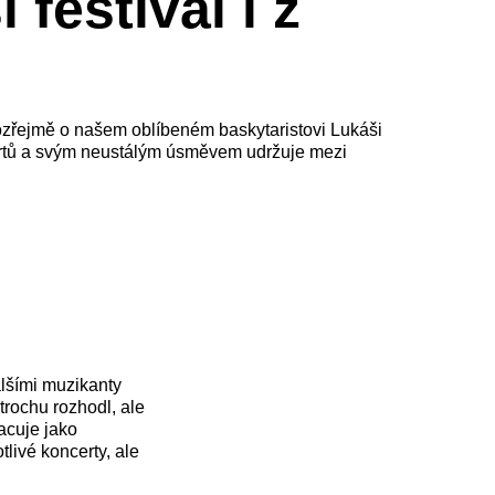
festival i z
amozřejmě o našem oblíbeném baskytaristovi Lukáši
ncertů a svým neustálým úsměvem udržuje mezi
alšími muzikanty
trochu rozhodl, ale
racuje jako
livé koncerty, ale