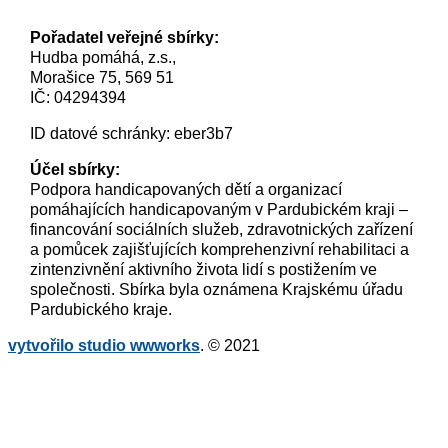
magdalena.rozkova@hudbapomaha.cz
Pořadatel veřejné sbírky:
Hudba pomáhá, z.s.,
Morašice 75, 569 51
IČ: 04294394
ID datové schránky: eber3b7
Účel sbírky:
Podpora handicapovaných dětí a organizací
pomáhajících handicapovaným v Pardubickém kraji –
financování sociálních služeb, zdravotnických zařízení
a pomůcek zajišťujících komprehenzivní rehabilitaci a
zintenzivnění aktivního života lidí s postižením ve
společnosti. Sbírka byla oznámena Krajskému úřadu
Pardubického kraje.
vytvořilo studio wwworks
. © 2021