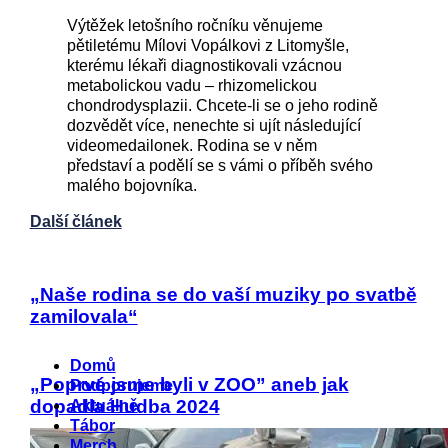
Výtěžek letošního ročníku věnujeme
pětiletému Mílovi Vopálkovi z Litomyšle,
kterému lékaři diagnostikovali vzácnou
metabolickou vadu – rhizomelickou
chondrodysplazii. Chcete-li se o jeho rodině
dozvědět více, nenechte si ujít následující
videomedailonek. Rodina se v něm
představí a podělí se s vámi o příběh svého
malého bojovníka.
Další článek
„Naše rodina se do vaší muziky po svatbě
zamilovala“
Menu
Domů
„Poprvé jsme byli v ZOO” aneb jak
Podporujeme
dopadla Hudba 2024
Aktuálně
Tábor
Merch