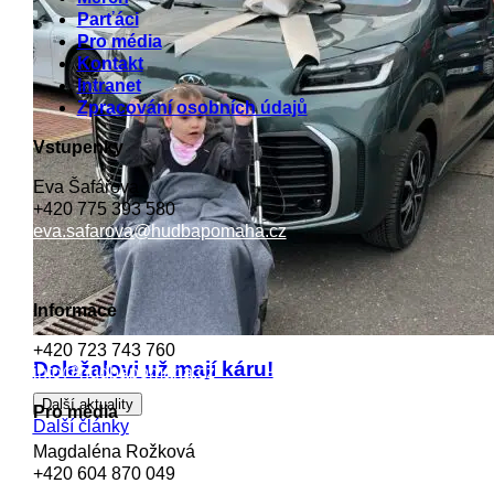
Parťáci
Pro média
Kontakt
Intranet
Zpracování osobních údajů
Vstupenky
Eva Šafářova
+420 775 393 580
eva.safarova@hudbapomaha.cz
Informace
+420 723 743 760
Doležalovi už mají káru!
info@hudbapomaha.cz
Další aktuality
Pro média
Další články
Magdaléna Rožková
+420 604 870 049