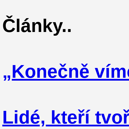
Články..
„Konečně vím
Lidé, kteří tv