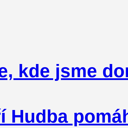
e, kde jsme d
oří Hudba pomá