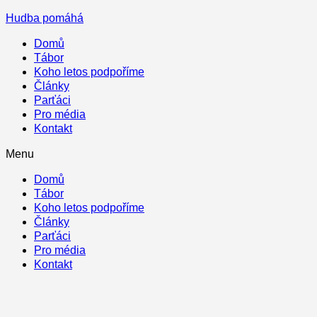
Hudba pomáhá
Domů
Tábor
Koho letos podpoříme
Články
Parťáci
Pro média
Kontakt
Menu
Domů
Tábor
Koho letos podpoříme
Články
Parťáci
Pro média
Kontakt