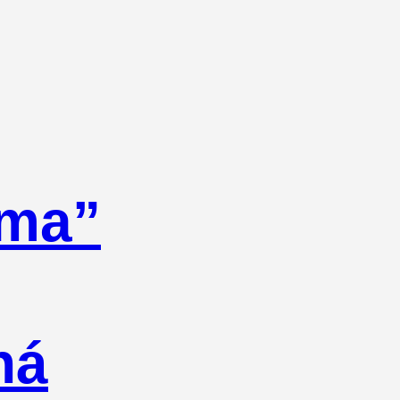
oma”
há