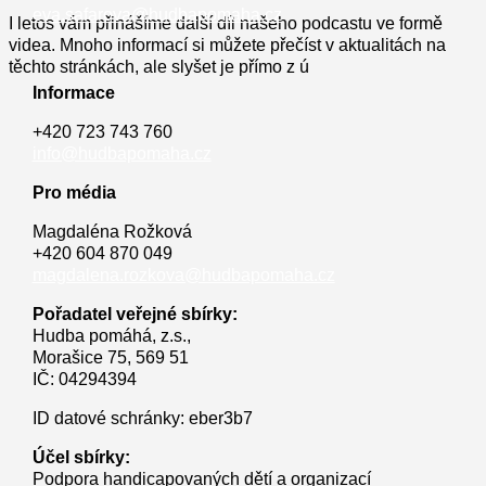
eva.safarova@hudbapomaha.cz
I letos vám přinášíme další díl našeho podcastu ve formě
videa. Mnoho informací si můžete přečíst v aktualitách na
těchto stránkách, ale slyšet je přímo z ú
Informace
+420 723 743 760
info@hudbapomaha.cz
Pro média
Magdaléna Rožková
+420 604 870 049
magdalena.rozkova@hudbapomaha.cz
Pořadatel veřejné sbírky:
Hudba pomáhá, z.s.,
Morašice 75, 569 51
IČ: 04294394
ID datové schránky: eber3b7
Účel sbírky:
Podpora handicapovaných dětí a organizací