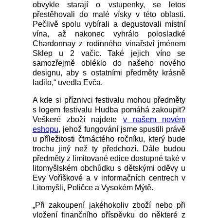
obvykle starají o vstupenky, se letos
přestěhovali do malé vísky v této oblasti.
Pečlivě spolu vybírali a degustovali místní
vína, až nakonec vyhrálo polosladké
Chardonnay z rodinného vinařství jménem
Sklep u 2 vačic. Také jejich víno se
samozřejmě obléklo do našeho nového
designu, aby s ostatními předměty krásně
ladilo,“ uvedla Evča.
A kde si příznivci festivalu mohou předměty
s logem festivalu Hudba pomáhá zakoupit?
Veškeré zboží najdete
v našem novém
eshopu
, jehož fungování jsme spustili právě
u příležitosti čtrnáctého ročníku, který bude
trochu jiný než ty předchozí. Dále budou
předměty z limitované edice dostupné také v
litomyšlském obchůdku s dětskými oděvy u
Evy Voříškové a v informačních centrech v
Litomyšli, Poličce a Vysokém Mýtě.
„Při zakoupení jakéhokoliv zboží nebo při
vložení finančního příspěvku do některé z