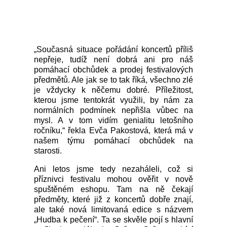
„Současná situace pořádání koncertů příliš
nepřeje, tudíž není dobrá ani pro náš
pomáhací obchůdek a prodej festivalových
předmětů. Ale jak se to tak říká, všechno zlé
je vždycky k něčemu dobré. Příležitost,
kterou jsme tentokrát využili, by nám za
normálních podmínek nepřišla vůbec na
mysl. A v tom vidím genialitu letošního
ročníku,“ řekla Evča Pakostová, která má v
našem týmu pomáhací obchůdek na
starosti.
Ani letos jsme tedy nezaháleli, což si
příznivci festivalu mohou ověřit v nově
spuštěném eshopu. Tam na ně čekají
předměty, které již z koncertů dobře znají,
ale také nová limitovaná edice s názvem
„Hudba k pečení“. Ta se skvěle pojí s hlavní