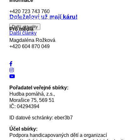
Informace
+420 723 743 760
Doležalovi už mají káru!
info@hudbapomaha.cz
Další aktuality
Pro média
Další články
Magdaléna Rožková
+420 604 870 049
magdalena.rozkova@hudbapomaha.cz
Pořadatel veřejné sbírky:
Hudba pomáhá, z.s.,
Morašice 75, 569 51
IČ: 04294394
ID datové schránky: eber3b7
Účel sbírky:
Podpora handicapovaných dětí a organizací