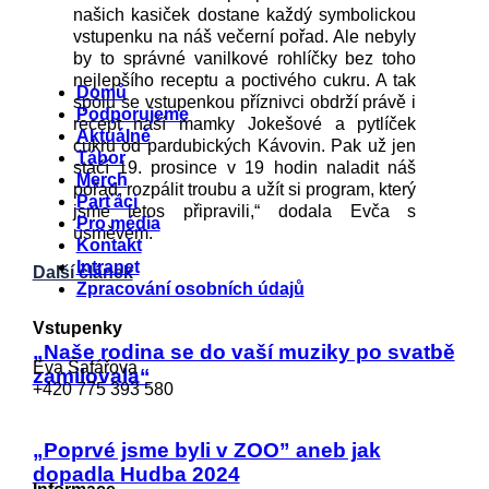
našich kasiček dostane každý symbolickou
vstupenku na náš večerní pořad. Ale nebyly
by to správné vanilkové rohlíčky bez toho
nejlepšího receptu a poctivého cukru. A tak
Menu
Domů
spolu se vstupenkou příznivci obdrží právě i
Podporujeme
recept naší mamky Jokešové a pytlíček
Aktuálně
cukru od pardubických Kávovin. Pak už jen
Tábor
stačí 19. prosince v 19 hodin naladit náš
Merch
pořad, rozpálit troubu a užít si program, který
Parťáci
jsme letos připravili,“ dodala Evča s
Pro média
úsměvem.
Kontakt
Intranet
Další článek
Zpracování osobních údajů
Vstupenky
„Naše rodina se do vaší muziky po svatbě
Eva Šafářova
zamilovala“
+420 775 393 580
eva.safarova@hudbapomaha.cz
„Poprvé jsme byli v ZOO” aneb jak
dopadla Hudba 2024