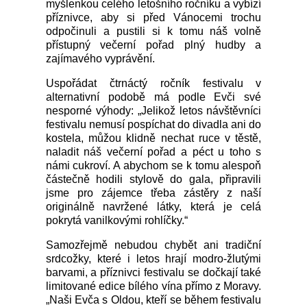
myšlenkou celého letošního ročníku a vybízí
příznivce, aby si před Vánocemi trochu
odpočinuli a pustili si k tomu náš volně
přístupný večerní pořad plný hudby a
zajímavého vyprávění.
Uspořádat čtrnáctý ročník festivalu v
alternativní podobě má podle Evči své
nesporné výhody: „Jelikož letos návštěvníci
festivalu nemusí pospíchat do divadla ani do
kostela, můžou klidně nechat ruce v těstě,
naladit náš večerní pořad a péct u toho s
námi cukroví. A abychom se k tomu alespoň
částečně hodili stylově do gala, připravili
jsme pro zájemce třeba zástěry z naší
originálně navržené látky, která je celá
pokrytá vanilkovými rohlíčky.“
Samozřejmě nebudou chybět ani tradiční
srdcožky, které i letos hrají modro-žlutými
barvami, a příznivci festivalu se dočkají také
limitované edice bílého vína přímo z Moravy.
„Naši Evča s Oldou, kteří se během festivalu