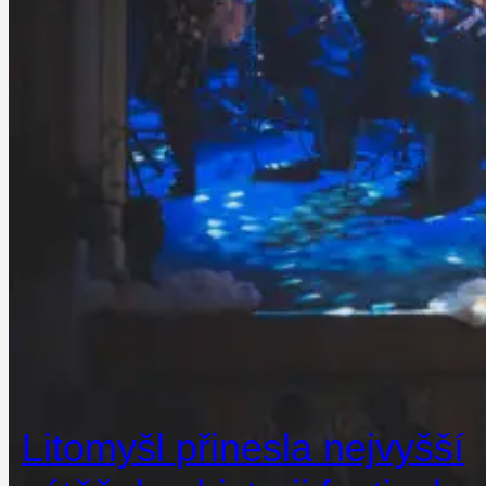
Litomyšl přinesla nejvyšší