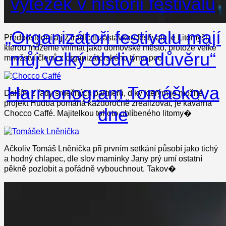
výtěžek v historii festivalu
„Organizátoři festivalu mají
Předposlední a již tradiční zastávkou festivalu je Litomyšl,
kterou můžeme vnímat jako domovské město, protože velké
můj velký obdiv a důvěru“
množství členů z organizátorského týmu poc
Harmonogram Tomáškova
Dalším z řady srdečných partnerů, díky kterým je možné
projekt Hudba pomáhá každoročně zrealizovat, je kavárna
dne
Chocco Caffé. Majitelkou tohoto oblíbeného litomy�
Ačkoliv Tomáš Lněnička při prvním setkání působí jako tichý
a hodný chlapec, dle slov maminky Jany prý umí ostatní
pěkně pozlobit a pořádně vybouchnout. Takov�