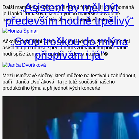
„Asistent by měl být
Další maminkou z řad organizátorů festivalu Hudba pomáhá
je Hanka Tomašová, která nyní po mateřské dovolené
především hodně trpělivý“
nastoupila do práce. Návštěvníci jednotlivých koncer
„Svou troškou do mlýna
Ačkoliv mezi lidmi často panuje představa, že se na pozici
asistenta pro děti se speciálními vzdělávacími potřebami
přispívám i já“
hodí spíše ženy, své uplatnění zde samozřejm�
Mezi usměvavé slečny, které můžete na festivalu zahlédnout,
patří i Janča Dvořáková. Ta je totiž součástí našeho
produkčního týmu a při jednotlivých koncerte