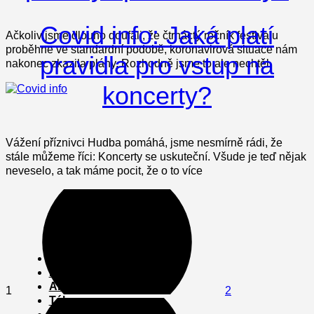
Covid info: Jaká platí
Ačkoliv jsme dlouho doufali, že čtrnáctý ročník festivalu
proběhne ve standardní podobě, koronavirová situace nám
pravidla pro vstup na
nakonec zkazila plány. Rozhodně jsme to ale nechtěl
koncerty?
Vážení příznivci Hudba pomáhá, jsme nesmírně rádi, že
stále můžeme říci: Koncerty se uskuteční. Všude je teď nějak
neveselo, a tak máme pocit, že o to více
Stránkování
příspěvků
Menu
Domů
Podporujeme
Aktuálně
1
2
Tábor