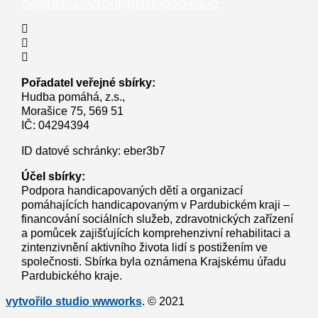
magdalena.rozkova@hudbapomaha.cz
Pořadatel veřejné sbírky:
Hudba pomáhá, z.s.,
Morašice 75, 569 51
IČ: 04294394
ID datové schránky: eber3b7
Účel sbírky:
Podpora handicapovaných dětí a organizací
pomáhajících handicapovaným v Pardubickém kraji –
financování sociálních služeb, zdravotnických zařízení
a pomůcek zajišťujících komprehenzivní rehabilitaci a
zintenzivnění aktivního života lidí s postižením ve
společnosti. Sbírka byla oznámena Krajskému úřadu
Pardubického kraje.
vytvořilo studio wwworks
. © 2021