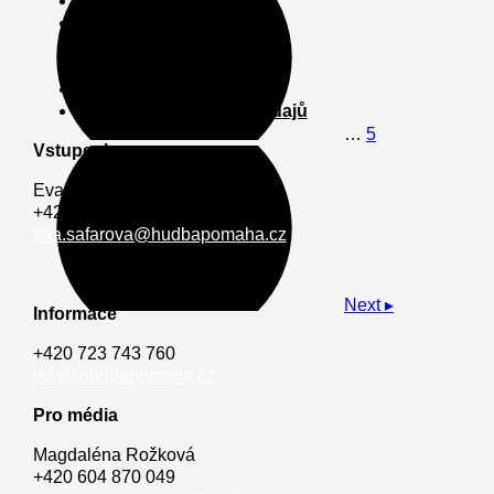
Merch
Parťáci
Pro média
Kontakt
Intranet
Zpracování osobních údajů
…
5
Vstupenky
Eva Šafářova
+420 775 393 580
eva.safarova@hudbapomaha.cz
Next ▸
Informace
+420 723 743 760
info@hudbapomaha.cz
Pro média
Magdaléna Rožková
+420 604 870 049