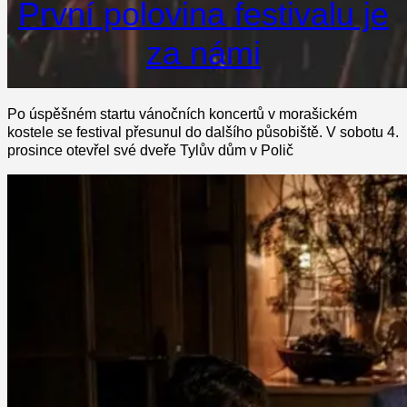
První polovina festivalu je
za námi
Po úspěšném startu vánočních koncertů v morašickém
kostele se festival přesunul do dalšího působiště. V sobotu 4.
prosince otevřel své dveře Tylův dům v Polič