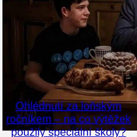
Ohlédnutí za loňským
ročníkem – na co výtěžek
použily speciální školy?