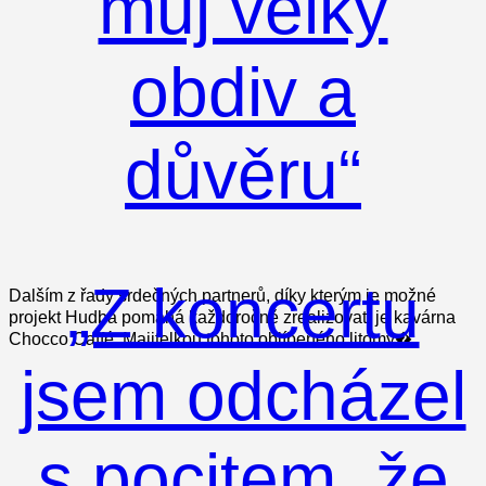
můj velký
obdiv a
důvěru“
„Z koncertu
Dalším z řady srdečných partnerů, díky kterým je možné
projekt Hudba pomáhá každoročně zrealizovat, je kavárna
Chocco Caffé. Majitelkou tohoto oblíbeného litomy�
jsem odcházel
s pocitem, že