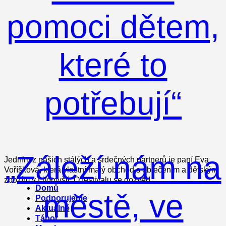
pomoci dětem,
které to
potřebují“
„Záleží nám na
Jedním z našich stálých a srdečných partnerů je paní Eva
Voříšková, která vlastní malý obchod s oblečením a dětským
zbožím v Litomyšli. O festivalu se dozvěd
Menu
Domů
městě, ve
Podporujeme
Aktuálně
Tábor