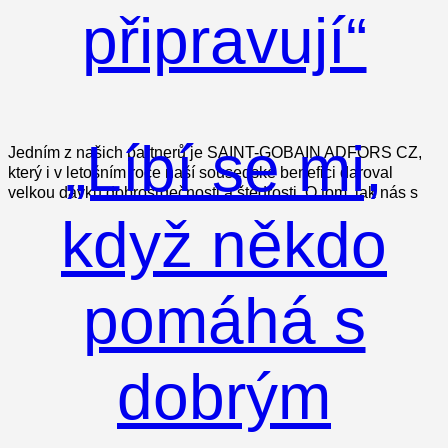
připravují“
„Líbí se mi,
Jedním z našich partnerů je SAINT-GOBAIN ADFORS CZ,
který i v letošním roce naší sousedské benefici daroval
velkou dávku dobrosrdečnosti a štědrosti. O tom, jak nás s
když někdo
pomáhá s
dobrým