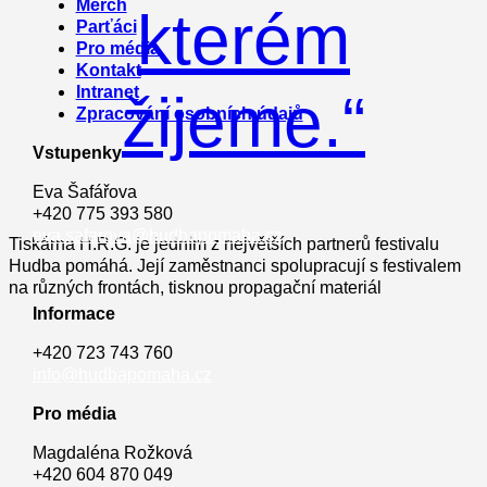
Merch
kterém
Parťáci
Pro média
Kontakt
Intranet
žijeme.“
Zpracování osobních údajů
Vstupenky
Eva Šafářova
+420 775 393 580
eva.safarova@hudbapomaha.cz
Tiskárna H.R.G. je jedním z největších partnerů festivalu
Hudba pomáhá. Její zaměstnanci spolupracují s festivalem
na různých frontách, tisknou propagační materiál
Informace
+420 723 743 760
info@hudbapomaha.cz
Pro média
Magdaléna Rožková
+420 604 870 049