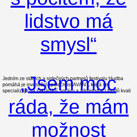
lidstvo má
smysl“
„Jsem moc
Jedním ze stálých a srdečných partnerů festivalu Hudba
pomáhá je investiční společnost AVANT, která se
specializuje na zakládání, správu a administraci fondů kvali
ráda, že mám
možnost