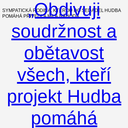
„Obdivuji
SYMPATICKÁ RODINA, KTEROU DO SEDADEL HUDBA
POMÁHÁ PŘIVEDLA MILÁ NÁHODA.
soudržnost a
obětavost
všech, kteří
projekt Hudba
pomáhá