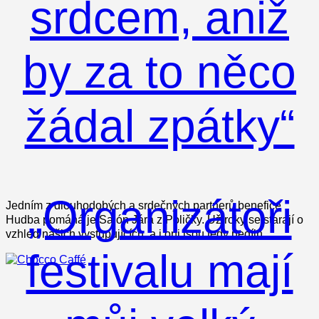
srdcem, aniž
by za to něco
žádal zpátky“
„Organizátoři
Jedním z dlouhodobých a srdečných partnerů benefice
Hudba pomáhá je Salón Jára z Poličky. Už roky se starají o
vzhled našich vystupujících, a i oni jsou tedy nedíln
festivalu mají