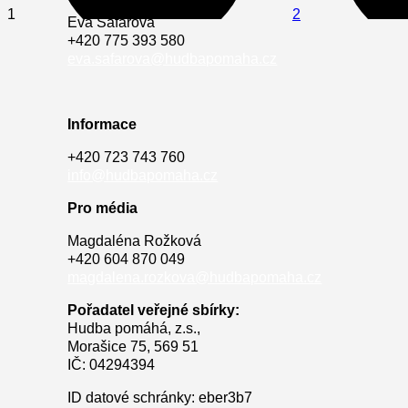
1
2
Eva Šafářova
+420 775 393 580
eva.safarova@hudbapomaha.cz
Informace
+420 723 743 760
info@hudbapomaha.cz
Pro média
Magdaléna Rožková
+420 604 870 049
magdalena.rozkova@hudbapomaha.cz
Pořadatel veřejné sbírky:
Hudba pomáhá, z.s.,
Morašice 75, 569 51
IČ: 04294394
ID datové schránky: eber3b7