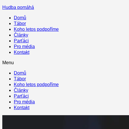
Hudba pomáhá
Domů
Tábor
Koho letos podpoříme
Články
Parťáci
Pro média
Kontakt
Menu
Domů
Tábor
Koho letos podpoříme
Články
Parťáci
Pro média
Kontakt